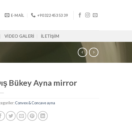
E-MAIL
+90 322 453 53 39
VIDEO GALERI
İLETIŞIM
ış Bükey Ayna mirror
egoriler:
Convex & Concave ayna